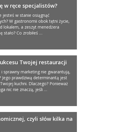
 w ręce specjalistów?
ie jesteś w stanie osiągnąć
ch? W gastronomii obok tętni życie,
zed lokalem, a zeszyt menedżera
ię stało? Co zrobiłeś …
kcesu Twojej restauracji
a i sprawny marketing nie gwarantują,
? Jego prawdziwą determinantą jest
 Twojej kuchni. Dlaczego? Ponieważ
ga nic nie znaczą, jeśli …
micznej, czyli słów kilka na