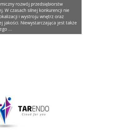
miczny rozwój przedsiębiorstw
. W czasach silnej konkurencji nie
okalizacji i wystroju wnętrz oraz
jakości. Niewystarczająca jest także
zego …