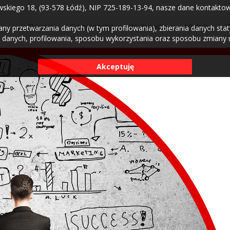
skiego 18, (93-578 Łódź), NIP 725-189-13-94, nasze dane kontaktowe:
Eksperci
Gastronomia
Wydarzenia
Artykuły
B
 przetwarzania danych (w tym profilowania), zbierania danych statys
 danych, profilowania, sposobu wykorzystania oraz sposobu zmiany us
Akceptuję