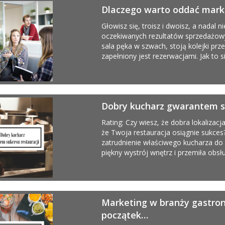
Dlaczego warto oddać markę
Głowisz się, troisz i dwoisz, a nadal n
oczekiwanych rezultatów sprzedażowy
sala pęka w szwach, stoją kolejki pr
zapełniony jest rezerwacjami. Jak to s
Dobry kucharz gwarantem su
Rating: Czy wiesz, że dobra lokalizacj
że Twoja restauracja osiągnie sukces
zatrudnienie właściwego kucharza do
piękny wystrój wnętrz i przemiła obsłu
Marketing w branży gastrono
początek…