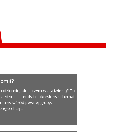
nomii?
 codziennie, ale… czym właściwie są? To
ziedzinie. Trendy to określony schemat
rzalny wśród pewnej grupy.
 czego chcą …