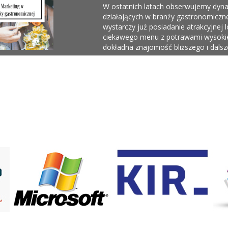
W ostatnich latach obserwujemy dyna
działających w branży gastronomicznej
wystarczy już posiadanie atrakcyjnej l
ciekawego menu z potrawami wysokiej 
dokładna znajomość bliższego i dals