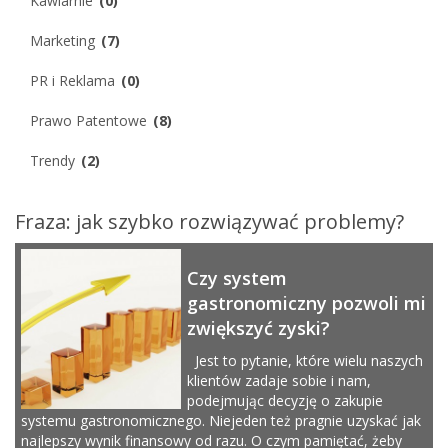
Kawiarnie
(0)
Marketing
(7)
PR i Reklama
(0)
Prawo Patentowe
(8)
Trendy
(2)
Fraza: jak szybko rozwiązywać problemy?
Czy system
gastronomiczny pozwoli mi
zwiększyć zyski?
Jest to pytanie, które wielu naszych
klientów zadaje sobie i nam,
podejmując decyzję o zakupie
systemu gastronomicznego. Niejeden też pragnie uzyskać jak
najlepszy wynik finansowy od razu. O czym pamiętać, żeby