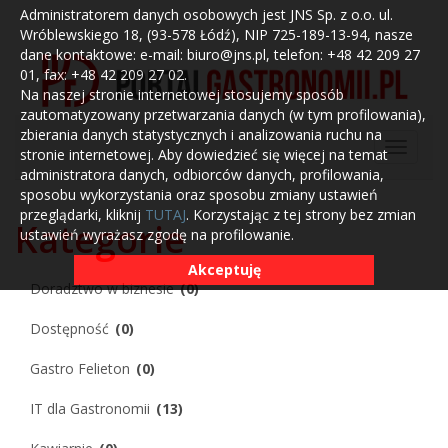
Administratorem danych osobowych jest JNS Sp. z o.o. ul.
Wróblewskiego 18, (93-578 Łódź), NIP 725-189-13-94, nasze
dane kontaktowe: e-mail: biuro@jns.pl, telefon: +48 42 209 27
01, fax: +48 42 209 27 02.
Na naszej stronie internetowej stosujemy sposób
zautomatyzowany przetwarzania danych (w tym profilowania),
zbierania danych statystycznych i analizowania ruchu na
stronie internetowej. Aby dowiedzieć się więcej na temat
administratora danych, odbiorców danych, profilowania,
sposobu wykorzystania oraz sposobu zmiany ustawień
przeglądarki, kliknij
TUTAJ
. Korzystając z tej strony bez zmian
Kategorie
ustawień wyrażasz zgodę na profilowanie.
Akceptuję
Doradztwo w biznesie
(0)
Dostępność
(0)
Gastro Felieton
(0)
IT dla Gastronomii
(13)