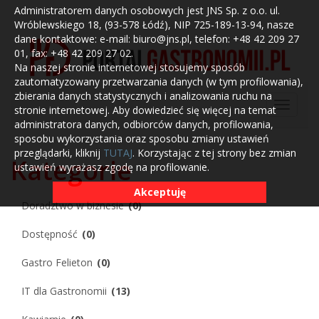
Administratorem danych osobowych jest JNS Sp. z o.o. ul.
Wróblewskiego 18, (93-578 Łódź), NIP 725-189-13-94, nasze
dane kontaktowe: e-mail: biuro@jns.pl, telefon: +48 42 209 27
01, fax: +48 42 209 27 02.
Na naszej stronie internetowej stosujemy sposób
zautomatyzowany przetwarzania danych (w tym profilowania),
zbierania danych statystycznych i analizowania ruchu na
stronie internetowej. Aby dowiedzieć się więcej na temat
administratora danych, odbiorców danych, profilowania,
sposobu wykorzystania oraz sposobu zmiany ustawień
przeglądarki, kliknij
TUTAJ
. Korzystając z tej strony bez zmian
Kategorie
ustawień wyrażasz zgodę na profilowanie.
Akceptuję
Doradztwo w biznesie
(0)
Dostępność
(0)
Gastro Felieton
(0)
IT dla Gastronomii
(13)