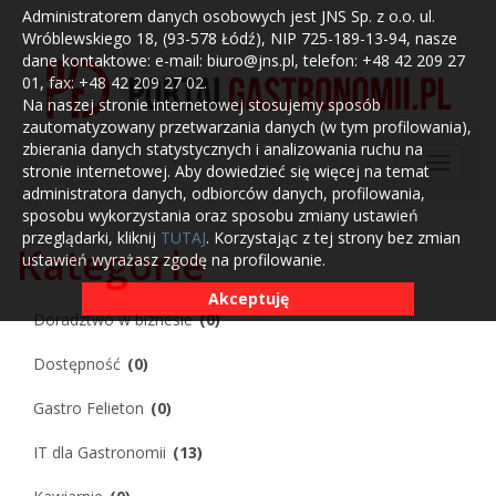
Administratorem danych osobowych jest JNS Sp. z o.o. ul.
Wróblewskiego 18, (93-578 Łódź), NIP 725-189-13-94, nasze
dane kontaktowe: e-mail: biuro@jns.pl, telefon: +48 42 209 27
01, fax: +48 42 209 27 02.
Na naszej stronie internetowej stosujemy sposób
zautomatyzowany przetwarzania danych (w tym profilowania),
zbierania danych statystycznych i analizowania ruchu na
stronie internetowej. Aby dowiedzieć się więcej na temat
administratora danych, odbiorców danych, profilowania,
sposobu wykorzystania oraz sposobu zmiany ustawień
przeglądarki, kliknij
TUTAJ
. Korzystając z tej strony bez zmian
Kategorie
ustawień wyrażasz zgodę na profilowanie.
Akceptuję
Doradztwo w biznesie
(0)
Dostępność
(0)
Gastro Felieton
(0)
IT dla Gastronomii
(13)