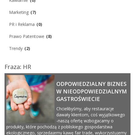
Kawiarnie
(0)
Marketing
(7)
PR i Reklama
(0)
Prawo Patentowe
(8)
Trendy
(2)
Fraza: HR
ODPOWIEDZIALNY BIZNES
W NIEODPOWIEDZIALNYM
GASTROŚWIECIE
Chcielibyśmy, aby restauracje
dawały klientom, coś wyjątkowego
-naszą ofertę wzbogacamy o
produkty, które pochodzą z pobliskiego gospodarstwa
ekologicznego, sprzedajemy kawę fair trade, wykorzystujemy