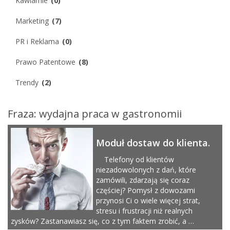
Kawiarnie
(0)
Marketing
(7)
PR i Reklama
(0)
Prawo Patentowe
(8)
Trendy
(2)
Fraza: wydajna praca w gastronomii
Moduł dostaw do klienta.
Telefony od klientów
niezadowolonych z dań, które
zamówili, zdarzają się coraz
częściej? Pomysł z dowozami
przynosi Ci o wiele więcej strat,
stresu i frustracji niż realnych
zysków? Zastanawiasz się, co z tym faktem zrobić, a …