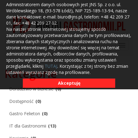
Administratorem danych osobowych jest JNS Sp. z o.o. ul.
Wróblewskiego 18, (93-578 Łódź), NIP 725-189-13-94, nasze
dane kontaktowe: e-mail: biuro@jns.pl, telefon: +48 42 209 27
01, fax: +48 42 209 27 02.
Na naszej stronie internetowej stosujemy sposób
zautomatyzowany przetwarzania danych (w tym profilowania),
zbierania danych statystycznych i analizowania ruchu na
stronie internetowej. Aby dowiedzieć się więcej na temat
administratora danych, odbiorców danych, profilowania,
sposobu wykorzystania oraz sposobu zmiany ustawień
przeglądarki, kliknij
TUTAJ
. Korzystając z tej strony bez zmian
Kategorie
ustawień wyrażasz zgodę na profilowanie.
Akceptuję
Doradztwo w biznesie
(0)
Dostępność
(0)
Gastro Felieton
(0)
IT dla Gastronomii
(13)