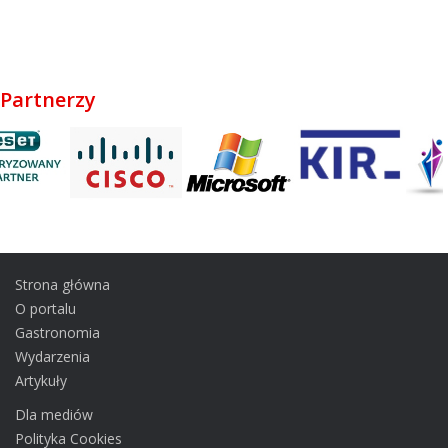
Partnerzy
Strona główna
O portalu
Gastronomia
Wydarzenia
Artykuły
Dla mediów
Polityka Cookies