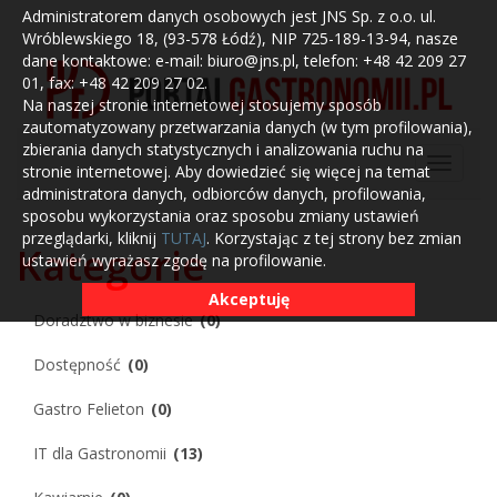
Administratorem danych osobowych jest JNS Sp. z o.o. ul.
Wróblewskiego 18, (93-578 Łódź), NIP 725-189-13-94, nasze
dane kontaktowe: e-mail: biuro@jns.pl, telefon: +48 42 209 27
01, fax: +48 42 209 27 02.
Na naszej stronie internetowej stosujemy sposób
zautomatyzowany przetwarzania danych (w tym profilowania),
zbierania danych statystycznych i analizowania ruchu na
stronie internetowej. Aby dowiedzieć się więcej na temat
administratora danych, odbiorców danych, profilowania,
sposobu wykorzystania oraz sposobu zmiany ustawień
przeglądarki, kliknij
TUTAJ
. Korzystając z tej strony bez zmian
Kategorie
ustawień wyrażasz zgodę na profilowanie.
Akceptuję
Doradztwo w biznesie
(0)
Dostępność
(0)
Gastro Felieton
(0)
IT dla Gastronomii
(13)