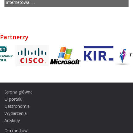
internetowa. …
Partnerzy
Strona główna
O portalu
Gastronomia
Wydarzenia
Artykuły
Dla mediów