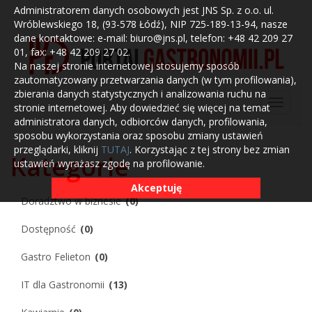
Administratorem danych osobowych jest JNS Sp. z o.o. ul.
Wróblewskiego 18, (93-578 Łódź), NIP 725-189-13-94, nasze
dane kontaktowe: e-mail: biuro@jns.pl, telefon: +48 42 209 27
01, fax: +48 42 209 27 02.
Na naszej stronie internetowej stosujemy sposób
zautomatyzowany przetwarzania danych (w tym profilowania),
zbierania danych statystycznych i analizowania ruchu na
stronie internetowej. Aby dowiedzieć się więcej na temat
administratora danych, odbiorców danych, profilowania,
sposobu wykorzystania oraz sposobu zmiany ustawień
przeglądarki, kliknij
TUTAJ
. Korzystając z tej strony bez zmian
Kategorie
ustawień wyrażasz zgodę na profilowanie.
Akceptuję
Doradztwo w biznesie
(0)
Dostępność
(0)
Gastro Felieton
(0)
IT dla Gastronomii
(13)