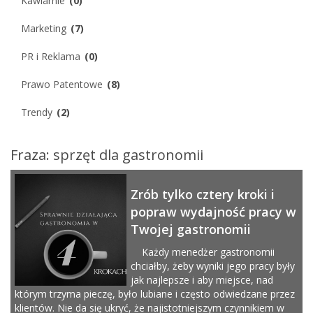
Kawiarnie
(0)
Marketing
(7)
PR i Reklama
(0)
Prawo Patentowe
(8)
Trendy
(2)
Fraza: sprzęt dla gastronomii
Zrób tylko cztery kroki i
popraw wydajność pracy w
Twojej gastronomii
Każdy menedżer gastronomii
chciałby, żeby wyniki jego pracy były
jak najlepsze i aby miejsce, nad
którym trzyma pieczę, było lubiane i często odwiedzane przez
klientów. Nie da się ukryć, że najistotniejszym czynnikiem w