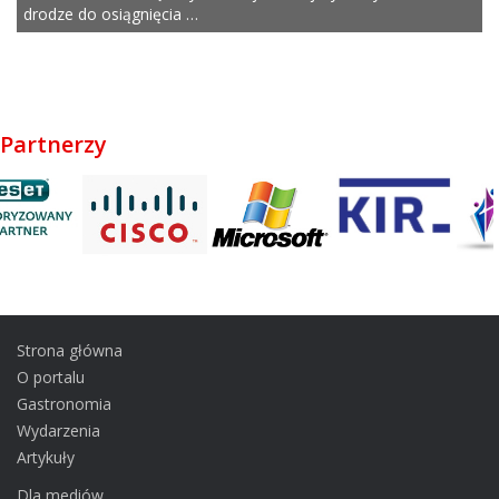
drodze do osiągnięcia …
Partnerzy
Strona główna
O portalu
Gastronomia
Wydarzenia
Artykuły
Dla mediów