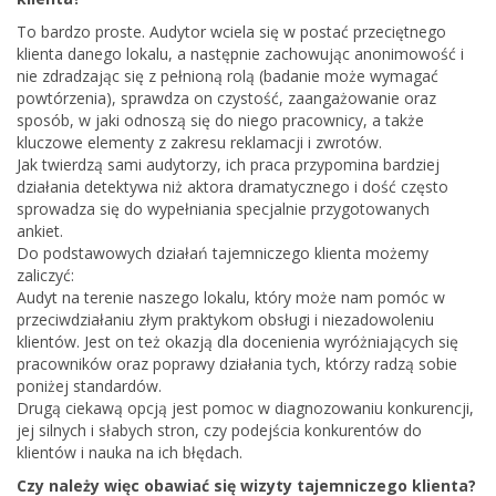
To bardzo proste. Audytor wciela się w postać przeciętnego
klienta danego lokalu, a następnie zachowując anonimowość i
nie zdradzając się z pełnioną rolą (badanie może wymagać
powtórzenia), sprawdza on czystość, zaangażowanie oraz
sposób, w jaki odnoszą się do niego pracownicy, a także
kluczowe elementy z zakresu reklamacji i zwrotów.
Jak twierdzą sami audytorzy, ich praca przypomina bardziej
działania detektywa niż aktora dramatycznego i dość często
sprowadza się do wypełniania specjalnie przygotowanych
ankiet.
Do podstawowych działań tajemniczego klienta możemy
zaliczyć:
Audyt na terenie naszego lokalu, który może nam pomóc w
przeciwdziałaniu złym praktykom obsługi i niezadowoleniu
klientów. Jest on też okazją dla docenienia wyróżniających się
pracowników oraz poprawy działania tych, którzy radzą sobie
poniżej standardów.
Drugą ciekawą opcją jest pomoc w diagnozowaniu konkurencji,
jej silnych i słabych stron, czy podejścia konkurentów do
klientów i nauka na ich błędach.
Czy należy więc obawiać się wizyty tajemniczego klienta?