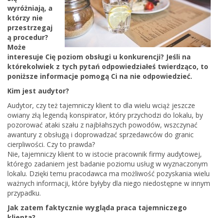
wyróżniają, a
którzy nie
przestrzegaj
ą procedur?
Może
interesuje Cię poziom obsługi u konkurencji? Jeśli na
którekolwiek z tych pytań odpowiedziałeś twierdząco, to
poniższe informacje pomogą Ci na nie odpowiedzieć.
Kim jest audytor?
Audytor, czy też tajemniczy klient to dla wielu wciąż jeszcze
owiany złą legendą konspirator, który przychodzi do lokalu, by
pozorować ataki szału z najbłahszych powodów, wszczynać
awantury z obsługą i doprowadzać sprzedawców do granic
cierpliwości. Czy to prawda?
Nie, tajemniczy klient to w istocie pracownik firmy audytowej,
którego zadaniem jest badanie poziomu usług w wyznaczonym
lokalu. Dzięki temu pracodawca ma możliwość pozyskania wielu
ważnych informacji, które byłyby dla niego niedostępne w innym
przypadku.
Jak zatem faktycznie wygląda praca tajemniczego
klienta?