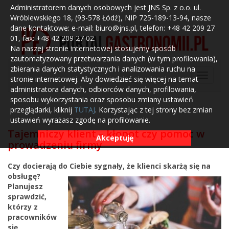
Administratorem danych osobowych jest JNS Sp. z o.o. ul.
Wróblewskiego 18, (93-578 Łódź), NIP 725-189-13-94, nasze
dane kontaktowe: e-mail: biuro@jns.pl, telefon: +48 42 209 27
01, fax: +48 42 209 27 02.
Na naszej stronie internetowej stosujemy sposób
zautomatyzowany przetwarzania danych (w tym profilowania),
zbierania danych statystycznych i analizowania ruchu na
stronie internetowej. Aby dowiedzieć się więcej na temat
administratora danych, odbiorców danych, profilowania,
sposobu wykorzystania oraz sposobu zmiany ustawień
przeglądarki, kliknij
TUTAJ
. Korzystając z tej strony bez zmian
ustawień wyrażasz zgodę na profilowanie.
Tajemniczy klient – kłopot czy pomoc w
Akceptuję
prowadzeniu firmy
Czy docierają do Ciebie sygnały, że klienci skarżą się na
obs
ługę?
Planujesz
sprawdzić,
którzy z
pracowników
się