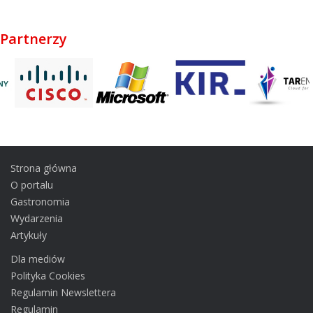
Partnerzy
Twoja ocena
[Głosów: 7 Ocena: 3.9]
Strona główna
O portalu
Gastronomia
Wydarzenia
Artykuły
Dla mediów
Polityka Cookies
Regulamin Newslettera
Regulamin