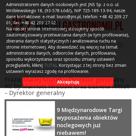
Administratorem danych osobowych jest JNS Sp. z o.o. ul.
Wróblewskiego 18, (93-578 Łódź), NIP 725-189-13-94, nasze
dane kontaktowe: e-mail: biuro@jns.pl, telefon: +48 42 209 27
01, fax: +48 42 209 27 02.
Na naszej stronie internetowej stosujemy sposób
zautomatyzowany przetwarzania danych (w tym profilowania),
zbierania danych statystycznych i analizowania ruchu na
stronie internetowej. Aby dowiedzieć się więcej na temat
administratora danych, odbiorców danych, profilowania,
sposobu wykorzystania oraz sposobu zmiany ustawień
przeglądarki, kliknij
TUTAJ
. Korzystając z tej strony bez zmian
ustawień wyrażasz zgodę na profilowanie.
Fraza: Maciej Knyrek – Dyrektor generalny
Akceptuję
AC by Marriott Wrocław oraz Elżbieta Nitsze
– Dyrektor generalny
9 Międzynarodowe Targi
wyposażenia obiektów
noclegowych już
niebawem!