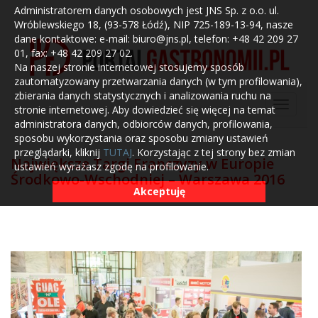
Administratorem danych osobowych jest JNS Sp. z o.o. ul.
Wróblewskiego 18, (93-578 Łódź), NIP 725-189-13-94, nasze
dane kontaktowe: e-mail: biuro@jns.pl, telefon: +48 42 209 27
01, fax: +48 42 209 27 02.
Na naszej stronie internetowej stosujemy sposób
zautomatyzowany przetwarzania danych (w tym profilowania),
zbierania danych statystycznych i analizowania ruchu na
stronie internetowej. Aby dowiedzieć się więcej na temat
administratora danych, odbiorców danych, profilowania,
sposobu wykorzystania oraz sposobu zmiany ustawień
przeglądarki, kliknij
TUTAJ
. Korzystając z tej strony bez zmian
Największe Targi Franczyzy w Europie
ustawień wyrażasz zgodę na profilowanie.
Środkowo-Wschodniej – Warszawa 2016
Akceptuję