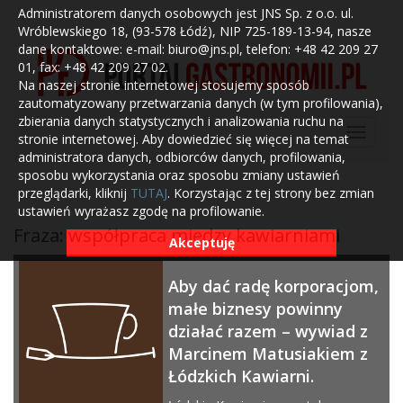
Administratorem danych osobowych jest JNS Sp. z o.o. ul.
Wróblewskiego 18, (93-578 Łódź), NIP 725-189-13-94, nasze
dane kontaktowe: e-mail: biuro@jns.pl, telefon: +48 42 209 27
01, fax: +48 42 209 27 02.
Na naszej stronie internetowej stosujemy sposób
zautomatyzowany przetwarzania danych (w tym profilowania),
zbierania danych statystycznych i analizowania ruchu na
stronie internetowej. Aby dowiedzieć się więcej na temat
administratora danych, odbiorców danych, profilowania,
sposobu wykorzystania oraz sposobu zmiany ustawień
przeglądarki, kliknij
TUTAJ
. Korzystając z tej strony bez zmian
ustawień wyrażasz zgodę na profilowanie.
Fraza: współpraca między kawiarniami
Akceptuję
Aby dać radę korporacjom,
małe biznesy powinny
działać razem – wywiad z
Marcinem Matusiakiem z
Łódzkich Kawiarni.