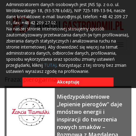
Administratorem danych osobowych jest JNS Sp. z o.o. ul.
Wróblewskiego 18, (93-578 Łódź), NIP 725-189-13-94, nasze
dane kontaktowe: e-mail: biuro@jns.pl, telefon: +48 42 209 27
01, fax: +48 42 209 27 02.
Na naszej stronie internetowej stosujemy sposób
zautomatyzowany przetwarzania danych (w tym profilowania),
zbierania danych statystycznych i analizowania ruchu na
stronie internetowej. Aby dowiedzieć się więcej na temat
administratora danych, odbiorców danych, profilowania,
sposobu wykorzystania oraz sposobu zmiany ustawień
przeglądarki, kliknij
TUTAJ
. Korzystając z tej strony bez zmian
ustawień wyrażasz zgodę na profilowanie.
Fraza: pierogarnia
Akceptuję
Międzypokoleniowe
„lepienie pierogów” daje
mnóstwo energii i
inspiracji do tworzenia
nowych smaków –
Rozmowa z Magdaleną