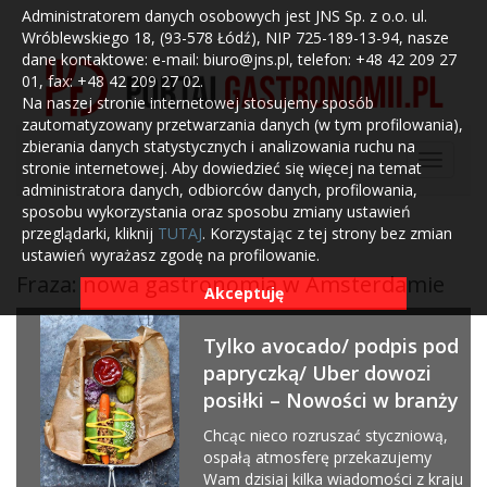
Administratorem danych osobowych jest JNS Sp. z o.o. ul.
Wróblewskiego 18, (93-578 Łódź), NIP 725-189-13-94, nasze
dane kontaktowe: e-mail: biuro@jns.pl, telefon: +48 42 209 27
01, fax: +48 42 209 27 02.
Na naszej stronie internetowej stosujemy sposób
zautomatyzowany przetwarzania danych (w tym profilowania),
zbierania danych statystycznych i analizowania ruchu na
stronie internetowej. Aby dowiedzieć się więcej na temat
administratora danych, odbiorców danych, profilowania,
sposobu wykorzystania oraz sposobu zmiany ustawień
przeglądarki, kliknij
TUTAJ
. Korzystając z tej strony bez zmian
ustawień wyrażasz zgodę na profilowanie.
Fraza: nowa gastronomia w Amsterdamie
Akceptuję
Tylko avocado/ podpis pod
papryczką/ Uber dowozi
posiłki – Nowości w branży
Chcąc nieco rozruszać styczniową,
ospałą atmosferę przekazujemy
Wam dzisiaj kilka wiadomości z kraju