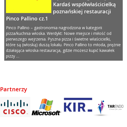
Kardaś współwłaścicielką
poznańskiej restauracji
Pinco Pallino cz.1
Pinco Pallino – gastronomia nagrodzona w kategorii
pizza/kuchnia włoska. Werdykt: Nowe miejsce i miłość od
pierwszego wejrzenia. Pyszna pizza i świetne właścicielki,
które są (włoską) duszą lokalu. Pinco Pallino to młoda, prężnie
działająca włoska restauracja, gdzie możesz kupić kawałek
pizzy …
Partnerzy