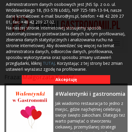
Administratorem danych osobowych jest JNS Sp. z o.o. ul.
Wróblewskiego 18, (93-578 Łódź), NIP 725-189-13-94, nasze
dane kontaktowe: e-mail: biuro@jns.pl, telefon: +48 42 209 27
01, fax: +48 42 209 27 02.
Na naszej stronie internetowej stosujemy sposób
zautomatyzowany przetwarzania danych (w tym profilowania),
zbierania danych statystycznych i analizowania ruchu na
stronie internetowej. Aby dowiedzieć się więcej na temat
administratora danych, odbiorców danych, profilowania,
sposobu wykorzystania oraz sposobu zmiany ustawień
przeglądarki, kliknij
TUTAJ
. Korzystając z tej strony bez zmian
ustawień wyrażasz zgodę na profilowanie.
Fraza: Małgorzata Kardaś
Akceptuję
#Walentynki i gastronomia
Jak wiadomo restauracja to jedno z
miejsc, gdzie najchętniej celebrują
swoje święto zakochani. Dlatego też
warto pamiętać o stworzeniu
ciekawej, przemyślanej strategii