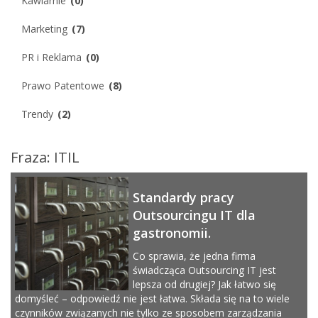
Kawiarnie
(0)
Marketing
(7)
PR i Reklama
(0)
Prawo Patentowe
(8)
Trendy
(2)
Fraza: ITIL
Standardy pracy
Outsourcingu IT dla
gastronomii.
Co sprawia, że jedna firma
świadcząca Outsourcing IT jest
lepsza od drugiej? Jak łatwo się
domyśleć – odpowiedź nie jest łatwa. Składa się na to wiele
czynników związanych nie tylko ze sposobem zarządzania