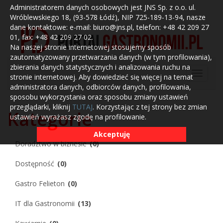
Administratorem danych osobowych jest JNS Sp. z o.o. ul.
Wróblewskiego 18, (93-578 Łódź), NIP 725-189-13-94, nasze
dane kontaktowe: e-mail: biuro@jns.pl, telefon: +48 42 209 27
01, fax: +48 42 209 27 02.
Na naszej stronie internetowej stosujemy sposób
zautomatyzowany przetwarzania danych (w tym profilowania),
zbierania danych statystycznych i analizowania ruchu na
stronie internetowej. Aby dowiedzieć się więcej na temat
administratora danych, odbiorców danych, profilowania,
sposobu wykorzystania oraz sposobu zmiany ustawień
przeglądarki, kliknij
TUTAJ
. Korzystając z tej strony bez zmian
Kategorie
ustawień wyrażasz zgodę na profilowanie.
Akceptuję
Doradztwo w biznesie
(0)
Dostępność
(0)
Gastro Felieton
(0)
IT dla Gastronomii
(13)