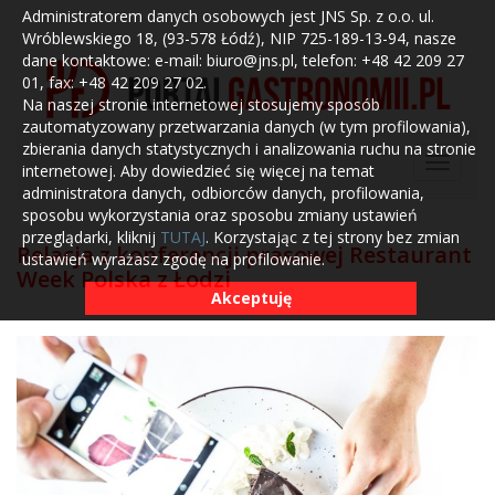
Administratorem danych osobowych jest JNS Sp. z o.o. ul.
Wróblewskiego 18, (93-578 Łódź), NIP 725-189-13-94, nasze
dane kontaktowe: e-mail: biuro@jns.pl, telefon: +48 42 209 27
01, fax: +48 42 209 27 02.
Na naszej stronie internetowej stosujemy sposób
zautomatyzowany przetwarzania danych (w tym profilowania),
zbierania danych statystycznych i analizowania ruchu na stronie
internetowej. Aby dowiedzieć się więcej na temat
administratora danych, odbiorców danych, profilowania,
sposobu wykorzystania oraz sposobu zmiany ustawień
przeglądarki, kliknij
TUTAJ
. Korzystając z tej strony bez zmian
Relacja z konferencji prasowej Restaurant
ustawień wyrażasz zgodę na profilowanie.
Week Polska z Łodzi
Akceptuję