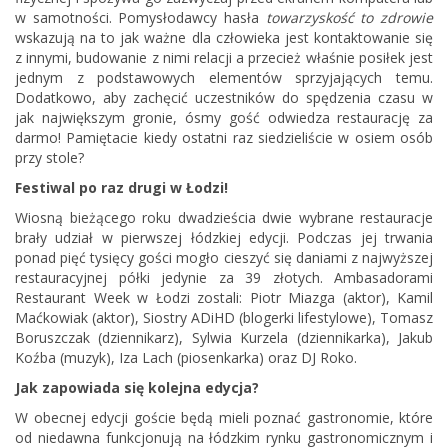
w samotności. Pomysłodawcy hasła
towarzyskość to zdrowie
wskazują na to jak ważne dla człowieka jest kontaktowanie się
z innymi, budowanie z nimi relacji a przecież właśnie posiłek jest
jednym z podstawowych elementów sprzyjających temu.
Dodatkowo, aby zachęcić uczestników do spędzenia czasu w
jak największym gronie, ósmy gość odwiedza restaurację za
darmo! Pamiętacie kiedy ostatni raz siedzieliście w osiem osób
przy stole?
Festiwal po raz drugi w Łodzi!
Wiosną bieżącego roku dwadzieścia dwie wybrane restauracje
brały udział w pierwszej łódzkiej edycji. Podczas jej trwania
ponad pięć tysięcy gości mogło cieszyć się daniami z najwyższej
restauracyjnej półki jedynie za 39 złotych. Ambasadorami
Restaurant Week w Łodzi zostali: Piotr Miazga (aktor), Kamil
Maćkowiak (aktor), Siostry ADiHD (blogerki lifestylowe), Tomasz
Boruszczak (dziennikarz), Sylwia Kurzela (dziennikarka), Jakub
Koźba (muzyk), Iza Lach (piosenkarka) oraz DJ Roko.
Jak zapowiada się kolejna edycja?
W obecnej edycji goście będą mieli poznać gastronomie, które
od niedawna funkcjonują na łódzkim rynku gastronomicznym i