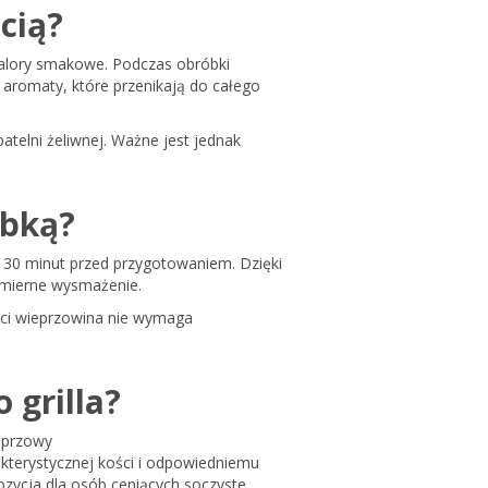
cią?
walory smakowe. Podczas obróbki
 aromaty, które przenikają do całego
patelni żeliwnej. Ważne jest jednak
óbką?
o 30 minut przed przygotowaniem. Dzięki
omierne wysmażenie.
ości wieprzowina nie wymaga
 grilla?
eprzowy
rakterystycznej kości i odpowiedniemu
ycja dla osób ceniących soczyste