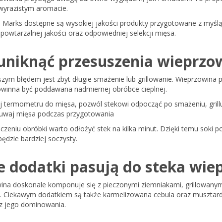
wyrazistym aromacie.
e Marks dostępne są wysokiej jakości produkty przygotowane z myślą
powtarzalnej jakości oraz odpowiedniej selekcji mięsa.
 uniknąć przesuszenia wieprzo
zym błędem jest zbyt długie smażenie lub grillowanie. Wieprzowina 
powinna być poddawana nadmiernej obróbce cieplnej.
 termometru do mięsa, pozwól stekowi odpocząć po smażeniu, grilluj
łuwaj mięsa podczas przygotowania
zeniu obróbki warto odłożyć stek na kilka minut. Dzięki temu soki 
ędzie bardziej soczysty.
ie dodatki pasują do steka wi
ina doskonale komponuje się z pieczonymi ziemniakami, grillowanym
ół. Ciekawym dodatkiem są także karmelizowana cebula oraz musztar
z jego dominowania.