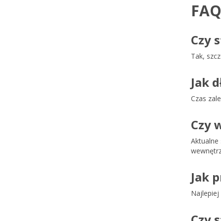
FA
Czy 
Tak, szcz
Jak 
Czas zale
Czy 
Aktualne 
wewnętrz
Jak 
Najlepiej
Czy 