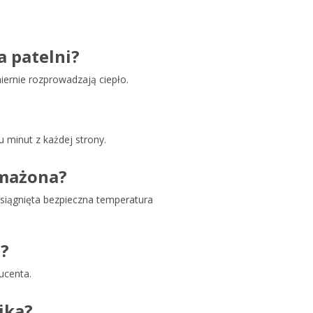
 patelni?
iernie rozprowadzają ciepło.
u minut z każdej strony.
smażona?
osiągnięta bezpieczna temperatura
?
ucenta.
ika?