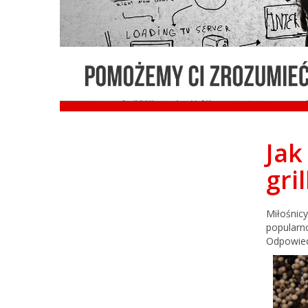
Portal
Jak
gril
Gastronom
Miłośnicy
popularn
Odpowied