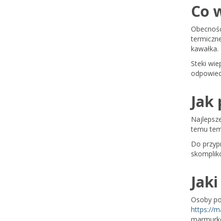
Co 
Obecność
termiczn
kawałka.
Steki wie
odpowied
Jak
Najlepsze
temu tem
Do przypr
skomplik
Jaki
Osoby po
https://
marmurko