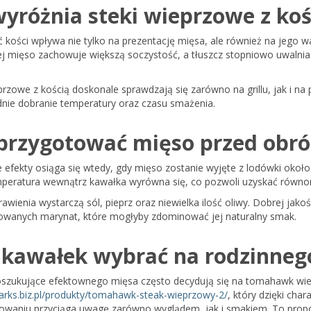
wyróżnia steki wieprzowe z koś
 kości wpływa nie tylko na prezentację mięsa, ale również na jego 
ej mięso zachowuje większą soczystość, a tłuszcz stopniowo uwalnia
przowe z kością doskonale sprawdzają się zarówno na grillu, jak i na 
nie dobranie temperatury oraz czasu smażenia.
 przygotować mięso przed obr
 efekty osiąga się wtedy, gdy mięso zostanie wyjęte z lodówki okoł
peratura wewnątrz kawałka wyrówna się, co pozwoli uzyskać równ
awienia wystarczą sól, pieprz oraz niewielka ilość oliwy. Dobrej jak
owanych marynat, które mogłyby zdominować jej naturalny smak.
 kawałek wybrać na rodzinnego
szukujące efektownego mięsa często decydują się na tomahawk wi
marks.biz.pl/produkty/tomahawk-steak-wieprzowy-2/
, który dzięki cha
waniu przyciąga uwagę zarówno wyglądem, jak i smakiem. To propoz