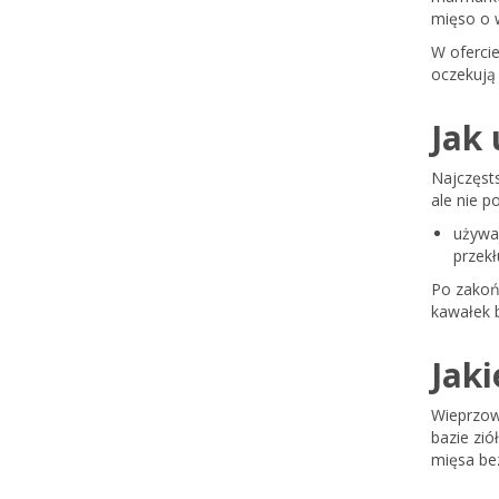
mięso o 
W oferci
oczekują 
Jak
Najczęsts
ale nie 
używaj
przek
Po zakońc
kawałek b
Jak
Wieprzow
bazie zi
mięsa be