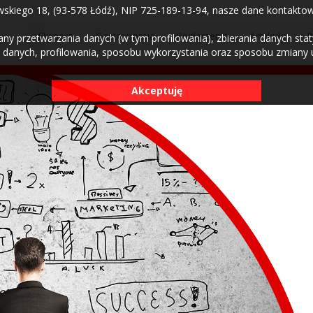
skiego 18, (93-578 Łódź), NIP 725-189-13-94, nasze dane kontaktowe:
Eksperci
Gastronomia
Wydarzenia
Artykuły
B
 przetwarzania danych (w tym profilowania), zbierania danych statys
 danych, profilowania, sposobu wykorzystania oraz sposobu zmiany us
Akceptuję