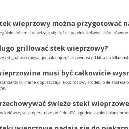
Q
stek wieprzowy można przygotować na
ególnie dobrze sprawdzają się ciężkie patelnie żeliwne, które równom
długo grillować stek wieprzowy?
ży od grubości mięsa, jednak najczęściej wynosi od kilku do kilkunast
wieprzowina musi być całkowicie wy
standardy kulinarne dopuszczają lekko różowy środek, o ile została 
na.
przechowywać świeże steki wieprzowe
 w lodówce, w temperaturze od 0 do 4°C, zgodnie z zaleceniami prod
steki wieprzowe nadają się do piekarn