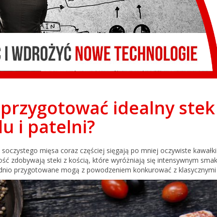
 przygotować idealny ste
lu i patelni?
ii
 soczystego mięsa coraz częściej sięgają po mniej oczywiste kawałk
ość zdobywają steki z kością, które wyróżniają się intensywnym sm
nio przygotowane mogą z powodzeniem konkurować z klasycznymi