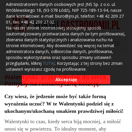
Administratorem danych osobowych jest JNS Sp. z o.o. ul.
Wróblewskiego 18, (93-578 Łódź), NIP 725-189-13-94, nasze
dane kontaktowe: e-mail: biuro@jns.pl, telefon: +48 42 209 27
01, fax: +48 42 209 27 02.
Na naszej stronie internetowej stosujemy sposób
zautomatyzowany przetwarzania danych (w tym profilowania),
zbierania danych statystycznych i analizowania ruchu na
stronie internetowej. Aby dowiedzieć się więcej na temat
administratora danych, odbiorców danych, profilowania,
sposobu wykorzystania oraz sposobu zmiany ustawień
przeglądarki, kliknij
TUTAJ
. Korzystając z tej strony bez zmian
ustawień wyrażasz zgodę na profilowanie.
Walentynki- przez żołądek do serca.
Akceptuję
Pomysły na romantyczną kolację.
Czy wiesz, że jedzenie może być także formą
wyrażenia uczuć? W te Walentynki podziel się z
ukochanym/ukochaną smakiem prawdziwej miłości!
Walentynki to czas, kiedy serca biją mocniej, a miłość
unosi się w powietrzu. To idealny moment, aby