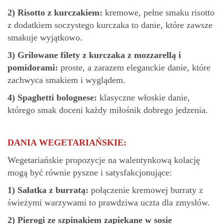
2)
Risotto z kurczakiem:
kremowe, pełne smaku risotto
z dodatkiem soczystego kurczaka to danie, które zawsze
smakuje wyjątkowo.
3)
Grilowane filety z kurczaka z mozzarellą i
pomidorami:
proste, a zarazem eleganckie danie, które
zachwyca smakiem i wyglądem.
4)
Spaghetti bolognese:
klasyczne włoskie danie,
którego smak doceni każdy miłośnik dobrego jedzenia.
DANIA WEGETARIAŃSKIE:
Wegetariańskie propozycje na walentynkową kolację
mogą być równie pyszne i satysfakcjonujące:
1)
Sałatka z burratą:
połączenie kremowej burraty z
świeżymi warzywami to prawdziwa uczta dla zmysłów.
2)
Pierogi ze szpinakiem zapiekane w sosie